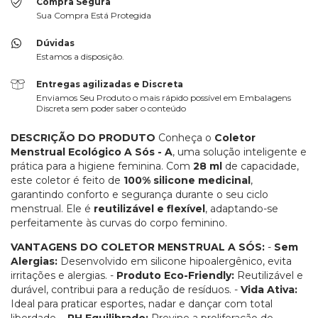
Compra Segura
Sua Compra Está Protegida
Dúvidas
Estamos a disposição.
Entregas agilizadas e Discreta
Enviamos Seu Produto o mais rápido possível em Embalagens
Discreta sem poder saber o conteúdo
DESCRIÇÃO DO PRODUTO
Conheça o
Coletor
Menstrual Ecológico A Sós - A
, uma solução inteligente e
prática para a higiene feminina. Com
28 ml
de capacidade,
este coletor é feito de
100% silicone medicinal
,
garantindo conforto e segurança durante o seu ciclo
menstrual. Ele é
reutilizável e flexível
, adaptando-se
perfeitamente às curvas do corpo feminino.
VANTAGENS DO COLETOR MENSTRUAL A SÓS:
-
Sem
Alergias:
Desenvolvido em silicone hipoalergênico, evita
irritações e alergias. -
Produto Eco-Friendly:
Reutilizável e
durável, contribui para a redução de resíduos. -
Vida Ativa:
Ideal para praticar esportes, nadar e dançar com total
liberdade. -
PH Equilibrado:
Previne a proliferação de