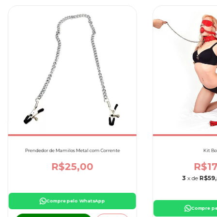
Prendedor de Mamilos Metal com Corrente
Kit B
R$25,00
R$17
3
x de
R$59,
Compre pelo WhatsApp
Compre p