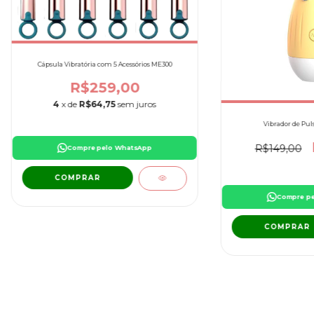
Cápsula Vibratória com 5 Acessórios ME300
R$259,00
4
x de
R$64,75
sem juros
Vibrador de Puls
R$149,00
Compre pelo WhatsApp
COMPRAR
Compre p
COMPRAR