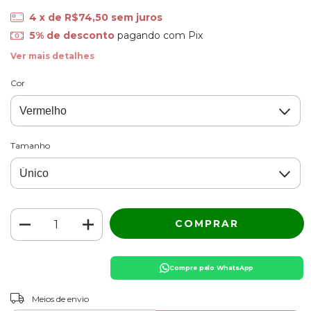
4
x de
R$74,50
sem juros
5% de desconto
pagando com Pix
Ver mais detalhes
Cor
Tamanho
Compre pelo WhatsApp
ALTERAR CEP
Entregas para o CEP:
Meios de envio