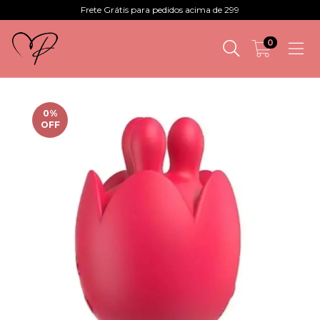
Frete Grátis para pedidos acima de 299
0
0
%
OFF