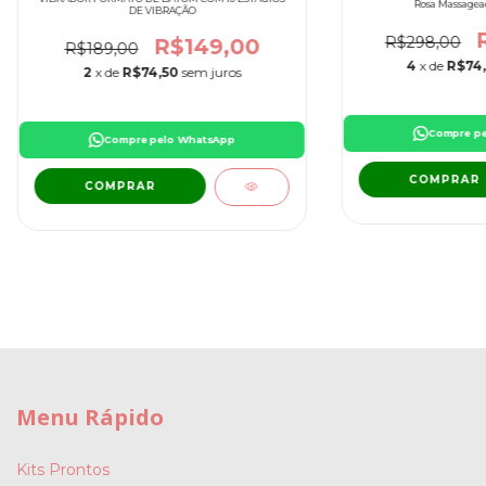
Rosa Massagead
DE VIBRAÇÃO
R$298,00
R$149,00
R$189,00
4
x de
R$74
2
x de
R$74,50
sem juros
Compre p
Compre pelo WhatsApp
COMPRAR
COMPRAR
Menu Rápido
Kits Prontos