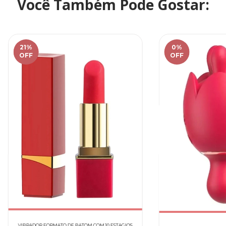
Você Também Pode Gostar:
21
%
0
%
OFF
OFF
VIBRADOR FORMATO DE BATOM COM 10 ESTAGIOS