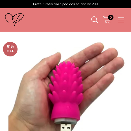
Frete Grátis para pedidos acima de 299
0
61
%
OFF